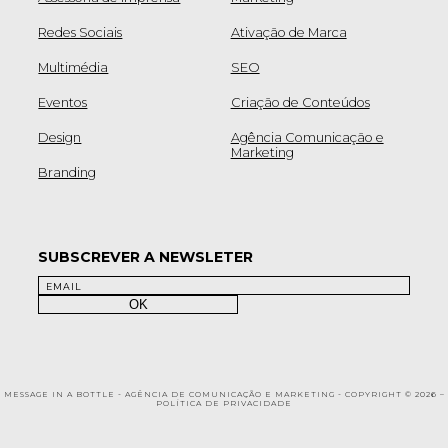
Redes Sociais
Ativação de Marca
Multimédia
SEO
Eventos
Criação de Conteúdos
Design
Agência Comunicação e
Marketing
Branding
SUBSCREVER A NEWSLETER
MESSAGE IN A BOTTLE - AGÊNCIA DE COMUNICAÇÃO E MARKETING - COPYRIGHT © 2026 –
POLÍTICA DE PRIVACIDADE