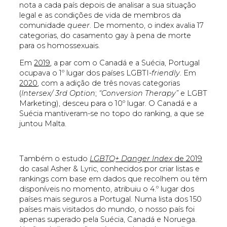
nota a cada país depois de analisar a sua situação
legal e as condições de vida de membros da
comunidade
queer
. De momento, o index avalia 17
categorias, do casamento gay à pena de morte
para os homossexuais.
Em
2019
, a par com o Canadá e a Suécia, Portugal
ocupava o 1º lugar dos países LGBTI-
friendly
. Em
2020
, com a adição de três novas categorias
(
Intersex/ 3rd Option
;
“Conversion Therapy”
e LGBT
Marketing), desceu para o 10º lugar. O Canadá e a
Suécia mantiveram-se no topo do ranking, a que se
juntou Malta.
Também o estudo
LGBTQ+ Danger Index
de 2019
do casal Asher & Lyric, conhecidos por criar listas e
rankings com base em dados que recolhem ou têm
disponíveis no momento, atribuiu o 4.º lugar dos
países mais seguros a Portugal. Numa lista dos 150
países mais visitados do mundo, o nosso país foi
apenas superado pela Suécia, Canadá e Noruega.