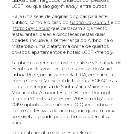
Lisboapride), negócios fundados por pessoas
LGBTI ou que são
gay-friendly
, entre outros.
Há já uma série de páginas dirigidas para este
público, como é o caso do
Lisbon Gay Circuit
e do
Porto Gay Circuit
que destacam alojamento,
restaurantes, bares e discotecas nestas duas
cidades. Inclusive, à semelhança do Airbnb, há o
Misterb&b, uma plataforma online de quartos
privados, apartamentos e hotéis LGBTI-
friendly
.
Também a agenda cultural do país se vê pintada de
eventos inclusivos – veja-se o sucesso do Arraial
Lisboa Pride, organizado pela ILGA, em parceira
com a Câmara Municipal de Lisboa, a EGEAC e as
Juntas de freguesia de Santa Maria Maior e da
Misericórdia. A maior festa LGBTI em Portugal
recebeu 70 mil visitantes em 2018 e a edição de
2019 suplantou esse número. O Queer Lisboa e
Porto são festivais de cinema, que querem tornar
acessível ao grande público filmes de temática
queer.
Portugal caminha para se estabelecer