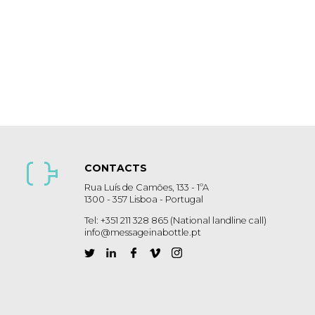
CONTACTS
Rua Luís de Camões, 133 - 1ºA
1300 - 357 Lisboa - Portugal
Tel: +351 211 328 865 (National landline call)
info@messageinabottle.pt