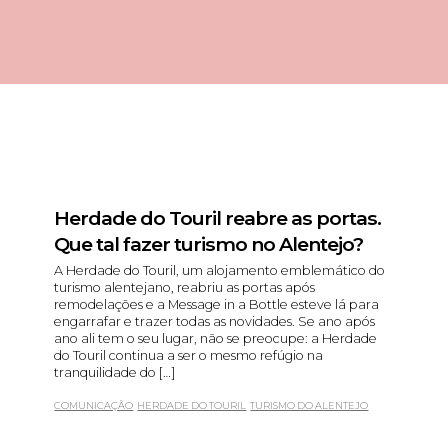
Herdade do Touril reabre as portas.
Que tal fazer turismo no Alentejo?
A Herdade do Touril, um alojamento emblemático do
turismo alentejano, reabriu as portas após
remodelações e a Message in a Bottle esteve lá para
engarrafar e trazer todas as novidades. Se ano após
ano ali tem o seu lugar, não se preocupe: a Herdade
do Touril continua a ser o mesmo refúgio na
tranquilidade do […]
COMUNICAÇÃO
HERDADE DO TOURIL
TURISMO DO ALENTEJO