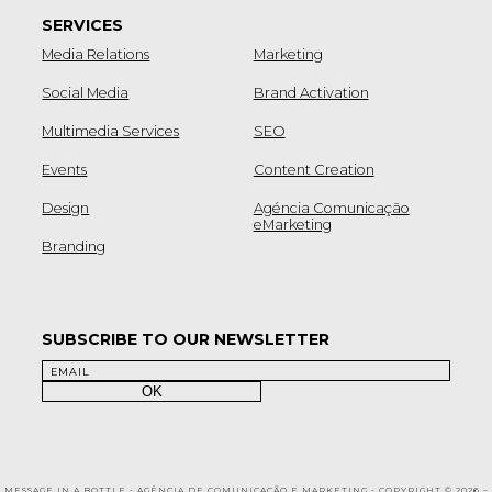
SERVICES
Media Relations
Marketing
Social Media
Brand Activation
Multimedia Services
SEO
Events
Content Creation
Design
Agéncia Comunicação
eMarketing
Branding
SUBSCRIBE TO OUR NEWSLETTER
MESSAGE IN A BOTTLE - AGÊNCIA DE COMUNICAÇÃO E MARKETING - COPYRIGHT © 2026 –