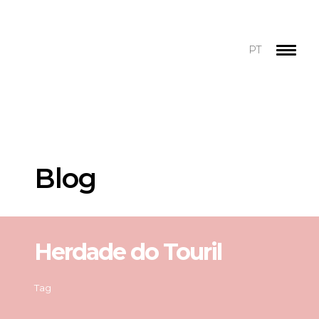
PT
Blog
Herdade do Touril
Tag