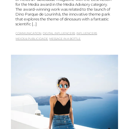
for the Media award in the Media Advisory category.
The award-winning work was related to the launch of
Dino Parque de Lourinhã, the innovative theme park
that explores the theme of dinosaurs with a fantastic
scientific […]
COMMUNICATION
DIGITAL INFLUENCERS
INFLUENCERS
MEIOS & PUBLICIDADE
MESSAGE IN A BOTTLE