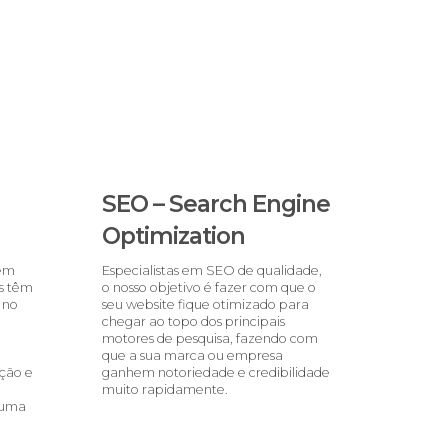
SEO – Search Engine
Optimization
tem
Especialistas em SEO de qualidade,
s têm
o nosso objetivo é fazer com que o
 no
seu website fique otimizado para
chegar ao topo dos principais
motores de pesquisa, fazendo com
que a sua marca ou empresa
ção e
ganhem notoriedade e credibilidade
muito rapidamente.
 uma