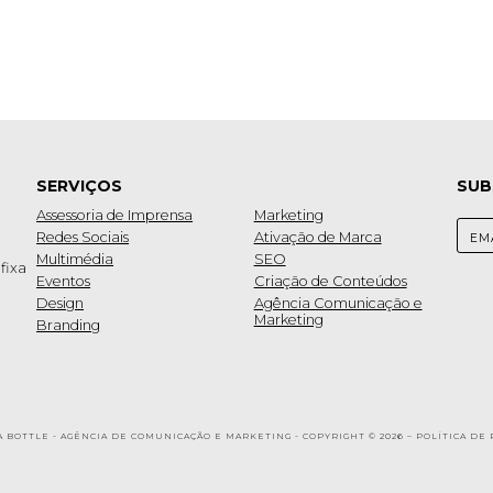
SERVIÇOS
SUB
Assessoria de Imprensa
Marketing
Redes Sociais
Ativação de Marca
Multimédia
SEO
fixa
Eventos
Criação de Conteúdos
Design
Agência Comunicação e
Marketing
Branding
A BOTTLE - AGÊNCIA DE COMUNICAÇÃO E MARKETING - COPYRIGHT © 2026 –
POLÍTICA DE