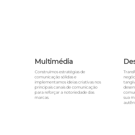
Multimédia
De
Construímos estratégias de
Trans
comunicação sólidas e
negóci
implementamos ideias criativas nos
tangív
principais canais de comunicação
desen
para reforçar a notoriedade das
comun
marcas.
sua m
autênt