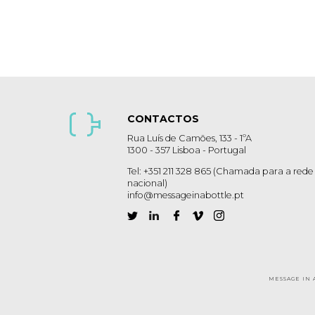
CONTACTOS
Rua Luís de Camões, 133 - 1ºA
1300 - 357 Lisboa - Portugal
Tel: +351 211 328 865 (Chamada para a rede 
nacional)
info@messageinabottle.pt
MESSAGE IN 