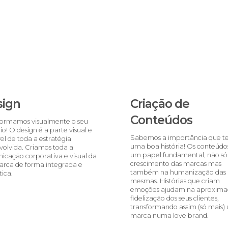
sign
Criação de
Conteúdos
formamos visualmente o seu
o! O design é a parte visual e
Sabemos a importância que 
el de toda a estratégia
uma boa história! Os conteúdo
volvida. Criamos toda a
um papel fundamental, não só
icação corporativa e visual da
crescimento das marcas mas
arca de forma integrada e
também na humanização das
ica.
mesmas. Histórias que criam
emoções ajudam na aproxima
fidelização dos seus clientes,
transformando assim (só mais)
marca numa love brand.