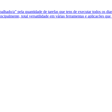
apalhado/a” pela quantidade de tarefas que tens de executar todos os dias
rincipalmente, total versatilidade em várias ferramentas e aplicações q