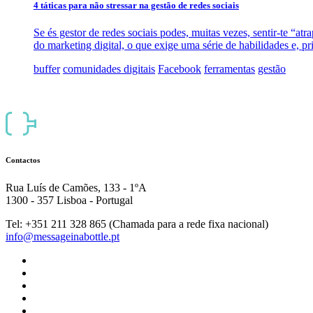
4 táticas para não stressar na gestão de redes sociais
Se és gestor de redes sociais podes, muitas vezes, sentir-te “atr
do marketing digital, o que exige uma série de habilidades e, p
buffer
comunidades digitais
Facebook
ferramentas
gestão
Contactos
Rua Luís de Camões, 133 - 1ºA
1300 - 357 Lisboa - Portugal
Tel: +351 211 328 865 (Chamada para a rede fixa nacional)
info@messageinabottle.pt