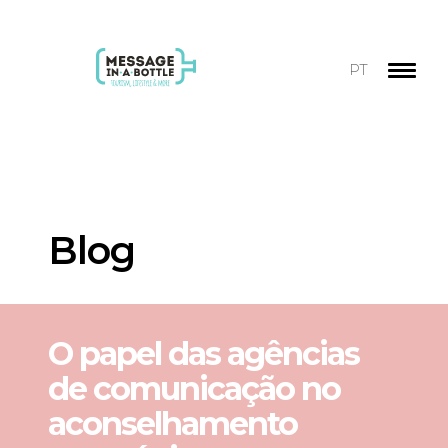
PT
Blog
O papel das agências
de comunicação no
aconselhamento