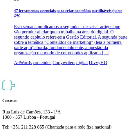
47 ferramentas essenciais para criar conteúdos partilháveis (parte
2/6)
Esta semana publicamos o segundo – de seis – artigos que
vão permitir ajudar quem trabalha na área do digital. O
segundo capítulo refere-se a Gestão Editorial. A segunda parte
sobre a temática “Conteúdos de marketing” (leia a primeira
parte aqui) aborda, fundamentalmente, a questão da
organização e o modo de como podes agilizar a […]
AdWords
conteúdos
Copywriters
digital
DivvyHQ
Contactos
Rua Luís de Camões, 133 - 1ºA
1300 - 357 Lisboa - Portugal
Tel: +351 211 328 865 (Chamada para a rede fixa nacional)