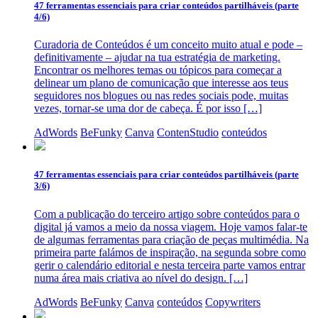
47 ferramentas essenciais para criar conteúdos partilháveis (parte
4/6)
Curadoria de Conteúdos é um conceito muito atual e pode –
definitivamente – ajudar na tua estratégia de marketing.
Encontrar os melhores temas ou tópicos para começar a
delinear um plano de comunicação que interesse aos teus
seguidores nos blogues ou nas redes sociais pode, muitas
vezes, tornar-se uma dor de cabeça. É por isso […]
AdWords
BeFunky
Canva
ContenStudio
conteúdos
47 ferramentas essenciais para criar conteúdos partilháveis (parte
3/6)
Com a publicação do terceiro artigo sobre conteúdos para o
digital já vamos a meio da nossa viagem. Hoje vamos falar-te
de algumas ferramentas para criação de peças multimédia. Na
primeira parte falámos de inspiração, na segunda sobre como
gerir o calendário editorial e nesta terceira parte vamos entrar
numa área mais criativa ao nível do design. […]
AdWords
BeFunky
Canva
conteúdos
Copywriters