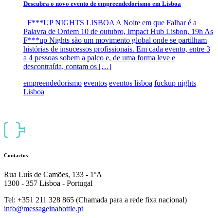
Descubra o novo evento de empreendedorismo em Lisboa
F***UP NIGHTS LISBOA A Noite em que Falhar é a
Palavra de Ordem 10 de outubro, Impact Hub Lisbon, 19h As
F***up Nights são um movimento global onde se partilham
histórias de insucessos profissionais. Em cada evento, entre 3
a 4 pessoas sobem a palco e, de uma forma leve e
descontraída, contam os […]
empreendedorismo
eventos
eventos lisboa
fuckup nights
Lisboa
Contactos
Rua Luís de Camões, 133 - 1ºA
1300 - 357 Lisboa - Portugal
Tel: +351 211 328 865 (Chamada para a rede fixa nacional)
info@messageinabottle.pt