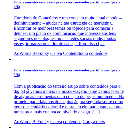
47 ferramentas essenciais para criar conteúdos partilháveis (parte
4/6)
Curadoria de Conteúdos é um conceito muito atual e pode –
definitivamente – ajudar na tua estratégia de marketing.
Encontrar os melhores temas ou tópicos para começar a
delinear um plano de comunicação que interesse aos teus
seguidores nos blogues ou nas redes sociais pode, muitas
vezes, tornar-se uma dor de cabeça. É por isso […]
AdWords
BeFunky
Canva
ContenStudio
conteúdos
47 ferramentas essenciais para criar conteúdos partilháveis (parte
3/6)
Com a publicação do terceiro artigo sobre conteúdos para o
digital já vamos a meio da nossa viagem. Hoje vamos falar-te
de algumas ferramentas para criação de peças multimédia. Na
primeira parte falámos de inspiração, na segunda sobre como
gerir o calendário editorial e nesta terceira parte vamos entrar
numa área mais criativa ao nível do design. […]
AdWords
BeFunky
Canva
conteúdos
Copywriters