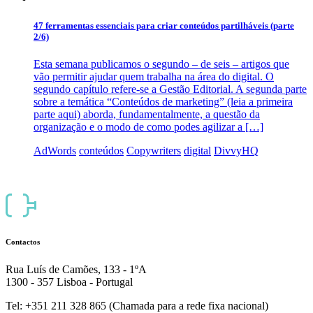
47 ferramentas essenciais para criar conteúdos partilháveis (parte
2/6)
Esta semana publicamos o segundo – de seis – artigos que
vão permitir ajudar quem trabalha na área do digital. O
segundo capítulo refere-se a Gestão Editorial. A segunda parte
sobre a temática “Conteúdos de marketing” (leia a primeira
parte aqui) aborda, fundamentalmente, a questão da
organização e o modo de como podes agilizar a […]
AdWords
conteúdos
Copywriters
digital
DivvyHQ
Contactos
Rua Luís de Camões, 133 - 1ºA
1300 - 357 Lisboa - Portugal
Tel: +351 211 328 865 (Chamada para a rede fixa nacional)