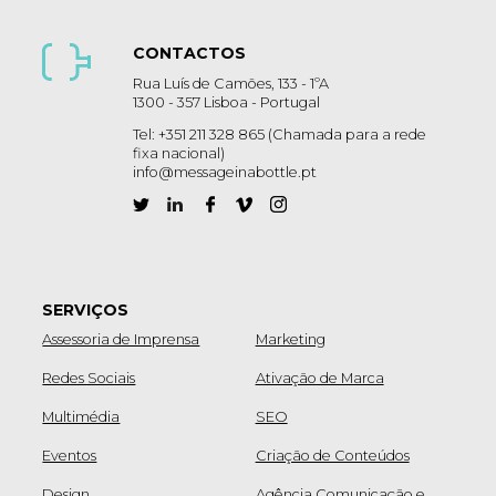
CONTACTOS
Rua Luís de Camões, 133 - 1ºA
1300 - 357 Lisboa - Portugal
Tel: +351 211 328 865 (Chamada para a rede
fixa nacional)
info@messageinabottle.pt
SERVIÇOS
Assessoria de Imprensa
Marketing
Redes Sociais
Ativação de Marca
Multimédia
SEO
Eventos
Criação de Conteúdos
Design
Agência Comunicação e