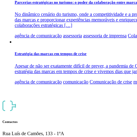
Parcerias estratégicas no turismo: o poder da colaboração entre marc
No dinâmico cenário do turismo, onde a competitividade e a pr
das marcas e proporcionar experiências memoráveis e enriquece
colaborações estratégicas […]
agência de comunicação
assessoria
assessoria de imprensa
Cola
Estratégia das marcas em tempos de crise
Apesar de não ser exatamente difícil de prever, a pandemia de 
estratégia das marcas em tempos de crise e vivemos dias que j
agência de comunicação
comunicação
Comunicação de crise
m
Contactos
Rua Luís de Camões, 133 - 1ºA