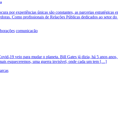
as
ocura por experiências únicas são constantes, as parcerias estratégic
doras. Como profissionais de Relações Públicas dedicados ao setor do
borações
comunicação
Covid-19 veio para mudar o planeta. Bill Gates já dizia, há 5 anos ano
amais esqueceremos, uma guerra invisível, onde cada um tem […]
arcas