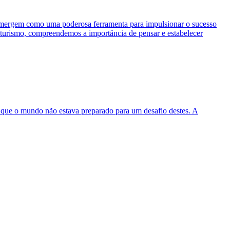
as emergem como uma poderosa ferramenta para impulsionar o sucesso
 turismo, compreendemos a importância de pensar e estabelecer
s, que o mundo não estava preparado para um desafio destes. A