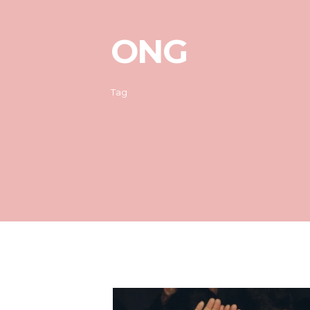
ONG
Tag