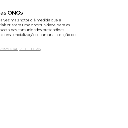
 nas ONGs
da vez mais notório à medida que a
ociais criaram uma oportunidade para as
acto nas comunidades pretendidas.
a consciencialização, chamar a atenção do
RNAMENTAIS
REDES SOCIAIS