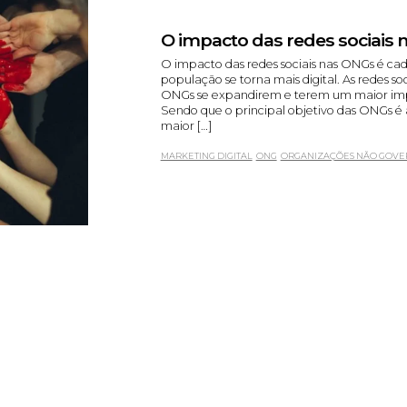
O impacto das redes sociais
O impacto das redes sociais nas ONGs é ca
população se torna mais digital. As redes s
ONGs se expandirem e terem um maior imp
Sendo que o principal objetivo das ONGs é 
maior […]
MARKETING DIGITAL
ONG
ORGANIZAÇÕES NÃO GOVE