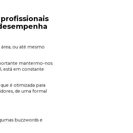
profissionais
m desempenha
 área, ou até mesmo
importante mantermo-nos
al, está em constante
 que é otimizada para
midores, de uma formal
r algumas buzzwords e