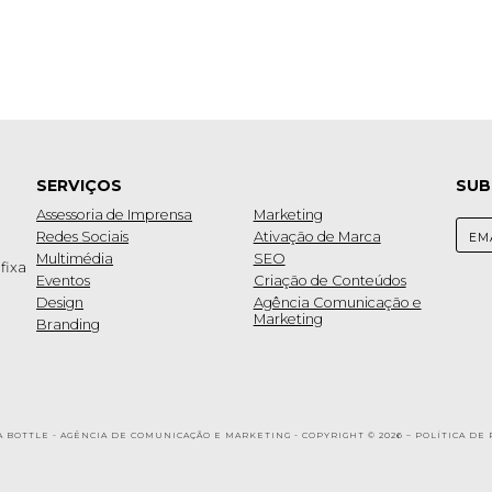
SERVIÇOS
SUB
Assessoria de Imprensa
Marketing
Redes Sociais
Ativação de Marca
Multimédia
SEO
fixa
Eventos
Criação de Conteúdos
Design
Agência Comunicação e
Marketing
Branding
A BOTTLE - AGÊNCIA DE COMUNICAÇÃO E MARKETING - COPYRIGHT © 2026 –
POLÍTICA DE