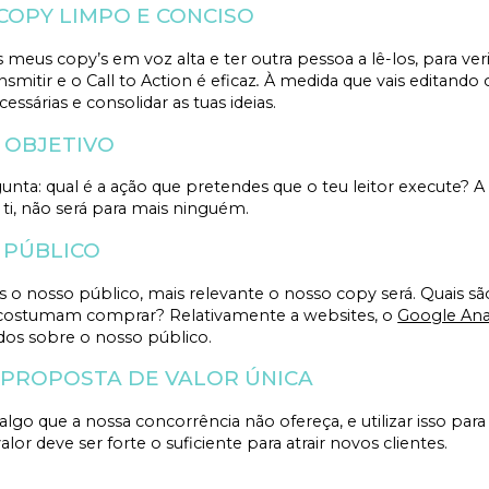
COPY LIMPO E CONCISO
s meus copy’s em voz alta e ter outra pessoa a lê-los, para v
smitir e o C
all to Action é eficaz
.
À
medida que vais editando 
ssárias e consolidar as tuas ideias.
 OBJETIVO
nta: qual é a ação que pretendes que o teu leitor execute? A
a ti, não será para mais ninguém.
 PÚBLICO
 nosso público, mais relevante o nosso copy será. Quais são
 costumam comprar? Relativamente a websites, o
Google Ana
dos sobre o nosso público.
 PROPOSTA DE VALOR ÚNICA
lgo que a nossa concorrência não ofereça, e utilizar isso pa
or deve ser forte o suficiente para atrair novos clientes.