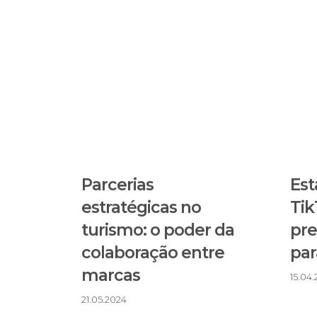
Parcerias
Est
estratégicas no
Tik
turismo: o poder da
pre
colaboração entre
par
marcas
15.04
21.05.2024