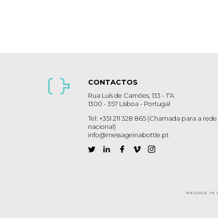
CONTACTOS
Rua Luís de Camões, 133 - 1ºA
1300 - 357 Lisboa - Portugal
Tel: +351 211 328 865 (Chamada para a rede 
nacional)
info@messageinabottle.pt
MESSAGE IN 