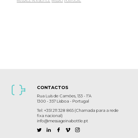
MESSAGE IN A BOTTLE
MISSÃO
PORTUGAL
CONTACTOS
Rua Luís de Camões, 133 - 1ºA
1300 - 357 Lisboa - Portugal
Tel: +351 211 328 865 (Chamada para a rede
fixa nacional)
info@messageinabottle.pt