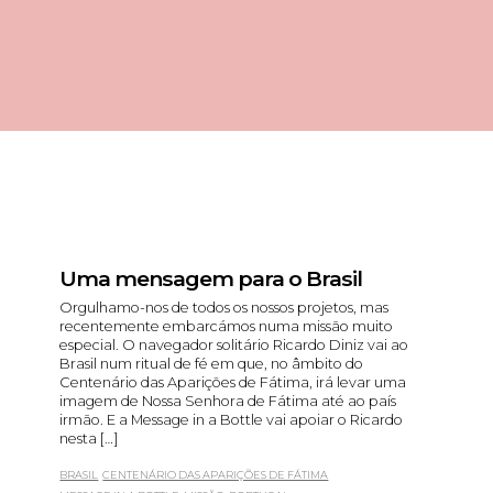
Uma mensagem para o Brasil
Orgulhamo-nos de todos os nossos projetos, mas
recentemente embarcámos numa missão muito
especial. O navegador solitário Ricardo Diniz vai ao
Brasil num ritual de fé em que, no âmbito do
Centenário das Aparições de Fátima, irá levar uma
imagem de Nossa Senhora de Fátima até ao país
irmão. E a Message in a Bottle vai apoiar o Ricardo
nesta […]
BRASIL
CENTENÁRIO DAS APARIÇÕES DE FÁTIMA