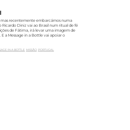
l
os, mas recentemente embarcámos numa
 Ricardo Diniz vai ao Brasil num ritual de fé
ições de Fátima, irá levar uma imagem de
E a Message in a Bottle vai apoiar o
AGE IN A BOTTLE
MISSÃO
PORTUGAL