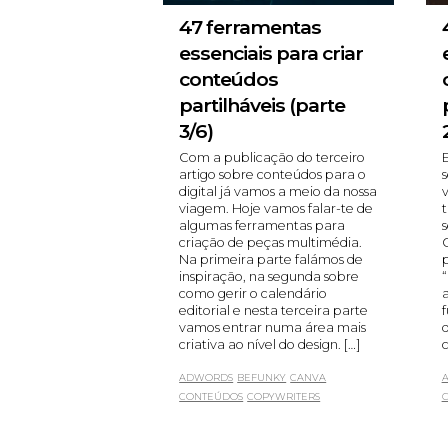
47 ferramentas
essenciais para criar
conteúdos
partilháveis (parte
3/6)
Com a publicação do terceiro
artigo sobre conteúdos para o
s
digital já vamos a meio da nossa
viagem. Hoje vamos falar-te de
t
algumas ferramentas para
s
criação de peças multimédia.
G
Na primeira parte falámos de
p
inspiração, na segunda sobre
“
como gerir o calendário
a
editorial e nesta terceira parte
vamos entrar numa área mais
d
criativa ao nível do design. […]
c
ADWORDS
BEFUNKY
CANVA
CONTEÚDOS
COPYWRITERS