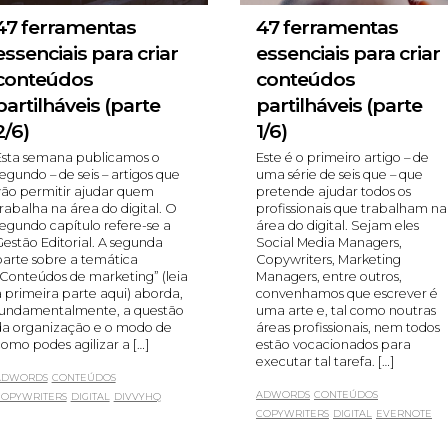
47 ferramentas
47 ferramentas
essenciais para criar
essenciais para criar
conteúdos
conteúdos
partilháveis (parte
partilháveis (parte
2/6)
1/6)
Esta semana publicamos o
Este é o primeiro artigo – de
egundo – de seis – artigos que
uma série de seis que – que
vão permitir ajudar quem
pretende ajudar todos os
rabalha na área do digital. O
profissionais que trabalham na
egundo capítulo refere-se a
área do digital. Sejam eles
estão Editorial. A segunda
Social Media Managers,
arte sobre a temática
Copywriters, Marketing
Conteúdos de marketing” (leia
Managers, entre outros,
 primeira parte aqui) aborda,
convenhamos que escrever é
fundamentalmente, a questão
uma arte e, tal como noutras
a organização e o modo de
áreas profissionais, nem todos
omo podes agilizar a […]
estão vocacionados para
executar tal tarefa. […]
ADWORDS
CONTEÚDOS
ADWORDS
CONTEÚDOS
COPYWRITERS
DIGITAL
DIVVYHQ
COPYWRITERS
DIGITAL
EVERNOTE