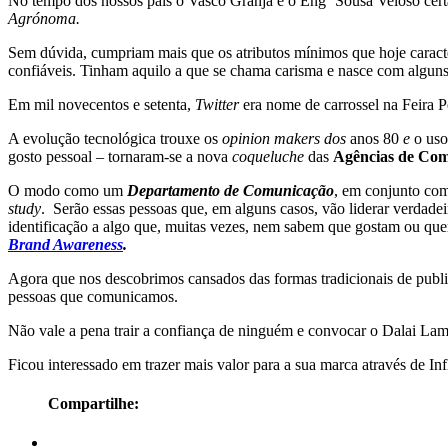
No tempo dos nossos pais o Vasco Granja e o Engº Sousa Veloso cert
Agrónoma.
Sem dúvida, cumpriam mais que os atributos mínimos que hoje caracter
confiáveis. Tinham aquilo a que se chama carisma e nasce com alguns, 
Em mil novecentos e setenta,
Twitter
era nome de carrossel na Feira P
A evolução tecnológica trouxe os
opinion makers dos
anos 80
e
o uso
gosto pessoal – tornaram-se a nova
coqueluche
das
Agências de Com
O modo como um
Departamento de Comunicação
, em conjunto co
study
. Serão essas pessoas que, em alguns casos, vão liderar verdade
identificação a algo que, muitas vezes, nem sabem que gostam ou q
Brand Awareness
.
Agora que nos descobrimos cansados das formas tradicionais de publ
pessoas que comunicamos.
Não vale a pena trair a confiança de ninguém e convocar o Dalai Lam
Ficou interessado em trazer mais valor para a sua marca através de In
Compartilhe: