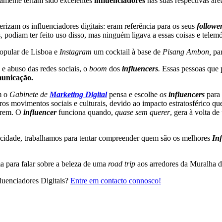
amente teriam sido excelentes
influenciadores
nas suas respectivas ár
izam os influenciadores digitais: eram referência para os seus
followe
podiam ter feito uso disso, mas ninguém ligava a essas coisas e telemóv
opular de Lisboa e
Instagram
um cocktail à base de
Pisang Ambon,
pa
 e abuso das redes sociais, o
boom
dos
influencers
.
Essas pessoas que p
unicação.
m o
Gabinete de
Marketing Digital
pensa e escolhe
os
influencers
para
iros movimentos sociais e culturais, devido ao impacto estratosférico q
uerem. O
influencer
funciona quando,
quase sem querer
, gera à volta d
icidade, trabalhamos para tentar compreender quem são os melhores
In
a para falar sobre a beleza de uma
road trip
aos arredores da Muralha 
fluenciadores Digitais?
Entre em contacto connosco!