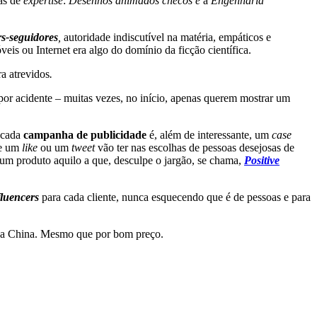
eas de
expertise
:
Desenhos animados checos e
a
Engenharia
rs-seguidores
,
autoridade indiscutível na matéria, empáticos e
eis ou Internet era algo do domínio da ficção científica.
ra atrevidos
.
or acidente – muitas vezes, no início, apenas querem mostrar um
 cada
campanha de publicidade
é, além de interessante, um
case
ue um
like
ou um
tweet
vão ter nas escolhas de pessoas desejosas de
e um produto aquilo a que, desculpe o jargão, se chama,
Positive
fluencers
para cada cliente, nunca esquecendo que é de pessoas e para
da China. Mesmo que por bom preço.