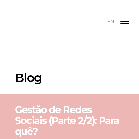
EN
Blog
Gestão de Redes
Sociais (Parte 2/2): Para
quê?