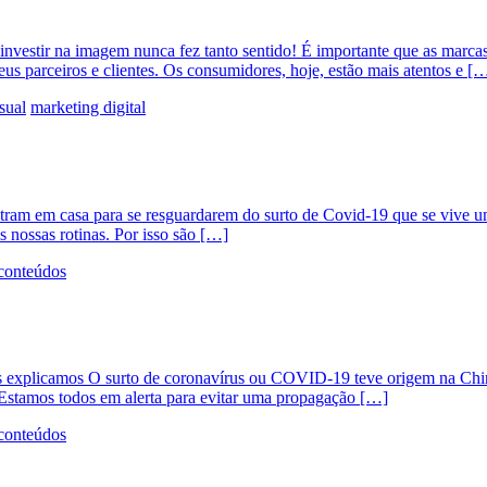
investir na imagem nunca fez tanto sentido! É importante que as marcas
us parceiros e clientes. Os consumidores, hoje, estão mais atentos e [
sual
marketing digital
tram em casa para se resguardarem do surto de Covid-19 que se vive u
s nossas rotinas. Por isso são […]
conteúdos
explicamos O surto de coronavírus ou COVID-19 teve origem na China
stamos todos em alerta para evitar uma propagação […]
conteúdos