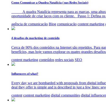
Como Comunicar a Quadra Natalícia ( nas Redes Sociais)
A quadra Natalícia representa para as marcas, uma altura i
oportunidade de criar laços com os cliente. Passo 1: Defina os 
agência de comunicação
Blog
comunicação
content marketing
4 desafios do marketing de conteúdo
Cerca de 90% dos conteúdos na Internet são repetidos. Para gar
benefícios, mas hoje vamos explorar os quatro grandes desafio
content marketing
conteúdos
redes sociais
SEO
Influencers of what?
Every day we are bombarded with proposals from digital influenc
deal they offer is simple and is described in just a few lines: s
content
content marketing
digital communities
digital influence