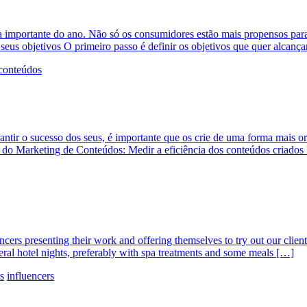
mportante do ano. Não só os consumidores estão mais propensos para
seus objetivos O primeiro passo é definir os objetivos que quer alcanç
conteúdos
antir o sucesso dos seus, é importante que os crie de uma forma mais o
s do Marketing de Conteúdos: Medir a eficiência dos conteúdos criados
ers presenting their work and offering themselves to try out our client’
everal hotel nights, preferably with spa treatments and some meals […]
rs
influencers