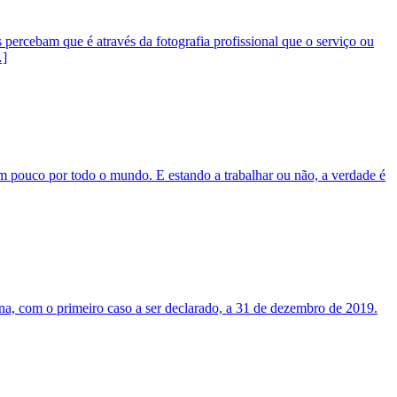
 percebam que é através da fotografia profissional que o serviço ou
…]
m pouco por todo o mundo. E estando a trabalhar ou não, a verdade é
, com o primeiro caso a ser declarado, a 31 de dezembro de 2019.