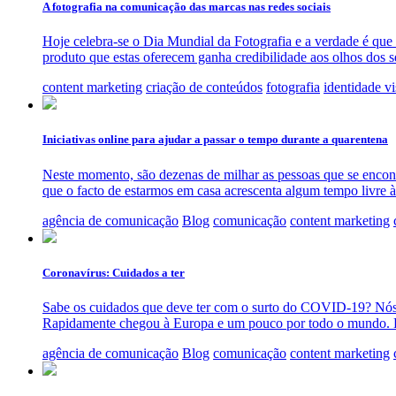
A fotografia na comunicação das marcas nas redes sociais
Hoje celebra-se o Dia Mundial da Fotografia e a verdade é que 
produto que estas oferecem ganha credibilidade aos olhos dos se
content marketing
criação de conteúdos
fotografia
identidade vi
Iniciativas online para ajudar a passar o tempo durante a quarentena
Neste momento, são dezenas de milhar as pessoas que se encon
que o facto de estarmos em casa acrescenta algum tempo livre à
agência de comunicação
Blog
comunicação
content marketing
Coronavírus: Cuidados a ter
Sabe os cuidados que deve ter com o surto do COVID-19? Nós 
Rapidamente chegou à Europa e um pouco por todo o mundo. E
agência de comunicação
Blog
comunicação
content marketing