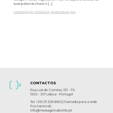
suas palavras chave o […]
COMUNICAÇÃO
ESTRATÉGIA
REDES SOCIAIS
SEO
CONTACTOS
Rua Luís de Camões, 133 - 1ºA
1300 - 357 Lisboa - Portugal
Tel: +351 211 328 865 (Chamada para a rede
fixa nacional)
info@messageinabottle.pt