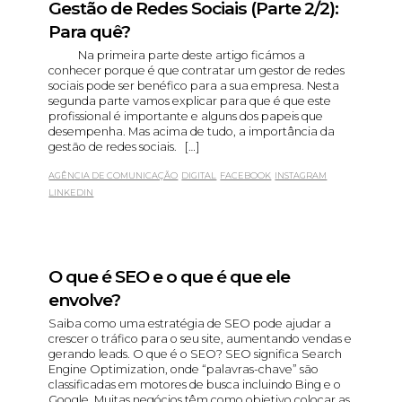
Gestão de Redes Sociais (Parte 2/2):
Para quê?
Na primeira parte deste artigo ficámos a
conhecer porque é que contratar um gestor de redes
sociais pode ser benéfico para a sua empresa. Nesta
segunda parte vamos explicar para que é que este
profissional é importante e alguns dos papeis que
desempenha. Mas acima de tudo, a importância da
gestão de redes sociais. […]
AGÊNCIA DE COMUNICAÇÃO
DIGITAL
FACEBOOK
INSTAGRAM
LINKEDIN
O que é SEO e o que é que ele
envolve?
Saiba como uma estratégia de SEO pode ajudar a
crescer o tráfico para o seu site, aumentando vendas e
gerando leads. O que é o SEO? SEO significa Search
Engine Optimization, onde “palavras-chave” são
classificadas em motores de busca incluindo Bing e o
Google. Muitas negócios têm como objetivo colocar as