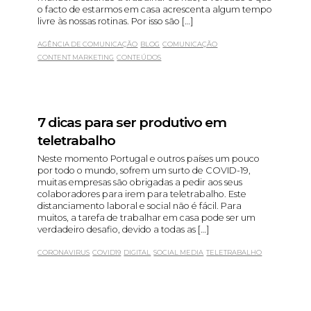
o facto de estarmos em casa acrescenta algum tempo
livre às nossas rotinas. Por isso são […]
AGÊNCIA DE COMUNICAÇÃO
BLOG
COMUNICAÇÃO
CONTENT MARKETING
CONTEÚDOS
7 dicas para ser produtivo em
teletrabalho
Neste momento Portugal e outros países um pouco
por todo o mundo, sofrem um surto de COVID-19,
muitas empresas são obrigadas a pedir aos seus
colaboradores para irem para teletrabalho. Este
distanciamento laboral e social não é fácil. Para
muitos, a tarefa de trabalhar em casa pode ser um
verdadeiro desafio, devido a todas as […]
CORONAVIRUS
COVID19
DIGITAL
SOCIAL MEDIA
TELETRABALHO