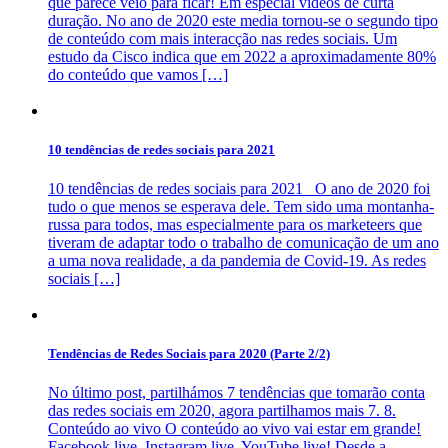
que parece veio para ficar! Em especial vídeos de curta
duração. No ano de 2020 este media tornou-se o segundo tipo
de conteúdo com mais interacção nas redes sociais. Um
estudo da Cisco indica que em 2022 a aproximadamente 80%
do conteúdo que vamos […]
10 tendências de redes sociais para 2021
10 tendências de redes sociais para 2021 O ano de 2020 foi
tudo o que menos se esperava dele. Tem sido uma montanha-
russa para todos, mas especialmente para os marketeers que
tiveram de adaptar todo o trabalho de comunicação de um ano
a uma nova realidade, a da pandemia de Covid-19. As redes
sociais […]
Tendências de Redes Sociais para 2020 (Parte 2/2)
No último post, partilhámos 7 tendências que tomarão conta
das redes sociais em 2020, agora partilhamos mais 7. 8.
Conteúdo ao vivo O conteúdo ao vivo vai estar em grande!
Facebook live, Instagram live, YouTube live! Desde a