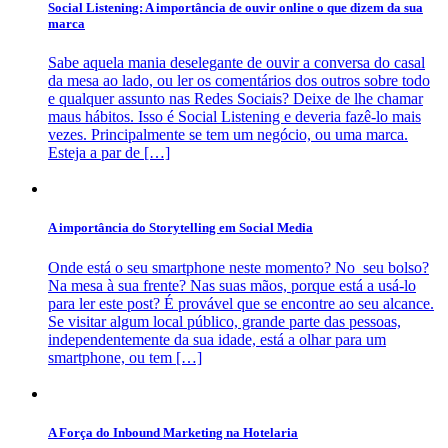
Social Listening: A importância de ouvir online o que dizem da sua
marca
Sabe aquela mania deselegante de ouvir a conversa do casal
da mesa ao lado, ou ler os comentários dos outros sobre todo
e qualquer assunto nas Redes Sociais? Deixe de lhe chamar
maus hábitos. Isso é Social Listening e deveria fazê-lo mais
vezes. Principalmente se tem um negócio, ou uma marca.
Esteja a par de […]
A importância do Storytelling em Social Media
Onde está o seu smartphone neste momento? No seu bolso?
Na mesa à sua frente? Nas suas mãos, porque está a usá-lo
para ler este post? É provável que se encontre ao seu alcance.
Se visitar algum local público, grande parte das pessoas,
independentemente da sua idade, está a olhar para um
smartphone, ou tem […]
A Força do Inbound Marketing na Hotelaria