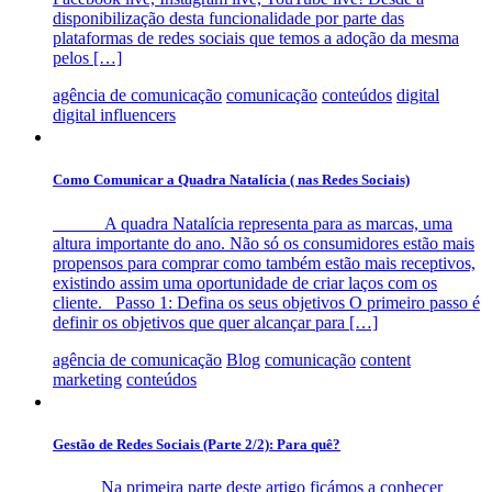
disponibilização desta funcionalidade por parte das
plataformas de redes sociais que temos a adoção da mesma
pelos […]
agência de comunicação
comunicação
conteúdos
digital
digital influencers
Como Comunicar a Quadra Natalícia ( nas Redes Sociais)
A quadra Natalícia representa para as marcas, uma
altura importante do ano. Não só os consumidores estão mais
propensos para comprar como também estão mais receptivos,
existindo assim uma oportunidade de criar laços com os
cliente. Passo 1: Defina os seus objetivos O primeiro passo é
definir os objetivos que quer alcançar para […]
agência de comunicação
Blog
comunicação
content
marketing
conteúdos
Gestão de Redes Sociais (Parte 2/2): Para quê?
Na primeira parte deste artigo ficámos a conhecer