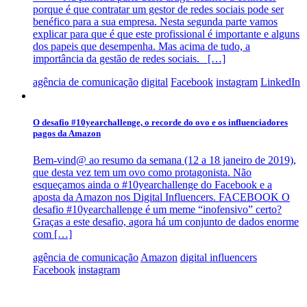
porque é que contratar um gestor de redes sociais pode ser
benéfico para a sua empresa. Nesta segunda parte vamos
explicar para que é que este profissional é importante e alguns
dos papeis que desempenha. Mas acima de tudo, a
importância da gestão de redes sociais. […]
agência de comunicação
digital
Facebook
instagram
LinkedIn
O desafio #‎10yearchallenge, o recorde do ovo e os influenciadores
pagos da Amazon
Bem-vind@ ao resumo da semana (12 a 18 janeiro de 2019),
que desta vez tem um ovo como protagonista. Não
esqueçamos ainda o #10yearchallenge do Facebook e a
aposta da Amazon nos Digital Influencers. FACEBOOK O
desafio ‪#‎10yearchallenge‬ é um meme “inofensivo” certo?
Graças a este desafio, agora há um conjunto de dados enorme
com […]
agência de comunicação
Amazon
digital influencers
Facebook
instagram