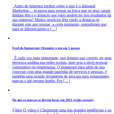
Antes de falarmos melhor sobre o que é o Inbound
Marketing… já parou para pensar na força que os seus canais
digitais têm e o impacto que estes podem ter nos resultados da
sua empresa? Muitos negócios têm vindo a destacar-se
durante este ano porque, a certo momento, entenderam que
para se diferenciarem e […]
Feed do Instagram: Organize o seu em 5 passos
É cada vez mais importante, nos tempos que correm, ter uma
presença assídua nas redes sociais, quer seja a nível pessoal,
corporativo ou empresarial. O Instagram para além de nos
conectar com uma grande panóplia de serviços e pessoas, é
também uma grande ferramenta de procura para restaurantes,
marcas e até mesmo hotéis. Por […]
No que as marcas se devem focar em 2021 (redes sociais)
Vídeo O video é Claramente uma das grandes tendências e ao